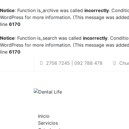
Notice
: Function is_archive was called
incorrectly
. Conditi
WordPress
for more information. (This message was added i
line
6170
Notice
: Function is_search was called
incorrectly
. Conditi
WordPress
for more information. (This message was added i
line
6170
Skip
2706 7245 | 092 788 478
Chuc
to
content
Inicio
Servicios