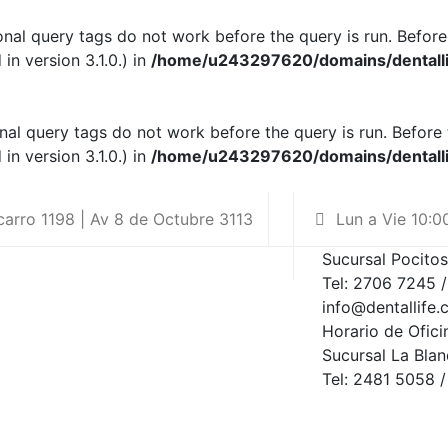
onal query tags do not work before the query is run. Before
n version 3.1.0.) in
/home/u243297620/domains/dentallif
onal query tags do not work before the query is run. Before 
n version 3.1.0.) in
/home/u243297620/domains/dentallif
arro 1198 | Av 8 de Octubre 3113
Lun a Vie 10:0
Sucursal Pocitos
Tel: 2706 7245 
info@dentallife.
Horario de Ofic
Sucursal La Bla
Tel: 2481 5058 