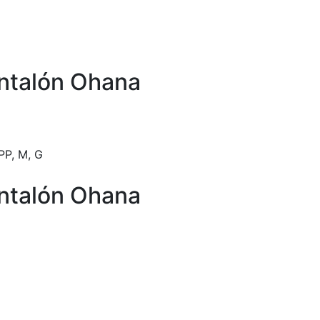
ntalón Ohana
PP, M, G
ntalón Ohana