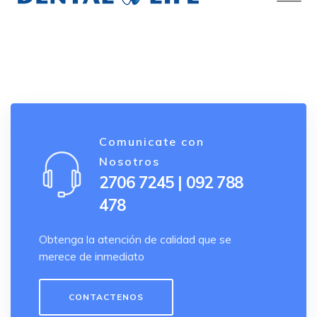
Comunicate con
Nosotros
2706 7245 | 092 788
478
Obtenga la atención de calidad que se
merece de inmediato
CONTACTENOS