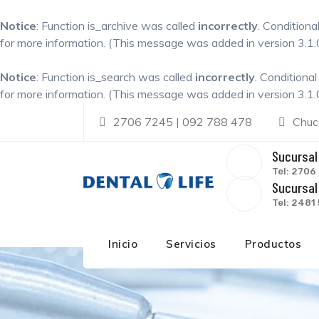
Notice
: Function is_archive was called
incorrectly
. Conditiona
for more information. (This message was added in version 3.1.0
Notice
: Function is_search was called
incorrectly
. Conditiona
for more information. (This message was added in version 3.1.0
Skip
2706 7245 | 092 788 478
Chuca
to
content
Sucursal 
Tel: 2706
Sucursal 
Tel: 2481
Inicio
Servicios
Productos