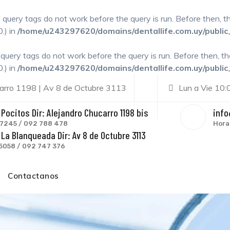
l query tags do not work before the query is run. Before then, 
.) in
/home/u243297620/domains/dentallife.com.uy/public
l query tags do not work before the query is run. Before then, t
.) in
/home/u243297620/domains/dentallife.com.uy/public
rro 1198 | Av 8 de Octubre 3113
Lun a Vie 10:
Pocitos Dir: Alejandro Chucarro 1198 bis
info
 7245 / 092 788 478
Hora
La Blanqueada Dir: Av 8 de Octubre 3113
 5058 / 092 747 376
Contactanos